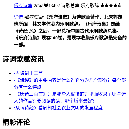
乐府诗集
北宋
13492
诗歌总集 乐府歌辞
详情
推荐理由:
《乐府诗集》为诗歌类著作，北宋郭茂
倩所编，其文学体裁为乐府歌辞。《乐府诗集》是继
《诗经·风》之后，一部总括中国古代乐府歌辞总集。
《乐府诗集》现存100卷，是现存收集乐府歌辞最完备的
一部。
诗词歌赋资讯
·
古诗词十二首
·
《诗经》的主要内容是什么？它分为几个部分？每个部
分有什么特点
·
《唐诗三百首》：是哪些人编撰的？里面收录了哪些诗
人的作品？要阅读的话，哪个版本最好？
·
从《诗经》看周朝社会农业文明的发展程度
精彩评论