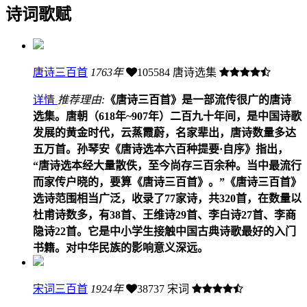
诗词歌赋
唐诗三百首
1763年
105584
唐诗选集
详情
推荐理由:
《唐诗三百首》是一部流传很广的唐诗
选集。唐朝（618年~907年）二百九十年间，是中国诗歌
发展的黄金时代，云蒸霞蔚，名家辈出，唐诗数量多达
五万首。孙琴安《唐诗选本六百种提要·自序》指出，
“唐诗选本经大量散佚，至今尚存三百余种。当中最流行
而家传户晓的，要算《唐诗三百首》。”《唐诗三百首》
选诗范围相当广泛，收录了77家诗，共320首，在数量以
杜甫诗数多，有38首、王维诗29首、李白诗27首、李商
隐诗22首。它是中小学生接触中国古典诗歌最好的入门
书籍。对中华民族的影响意义深远。
宋词三百首
1924年
38737
宋词