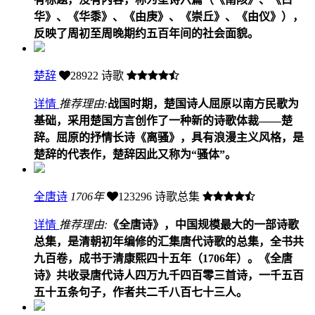
华》、《华黍》、《由庚》、《崇丘》、《由仪》），
反映了周初至周晚期约五百年间的社会面貌。
楚辞
28922
诗歌
详情
推荐理由:
战国时期，楚国诗人屈原以南方民歌为
基础，采用楚国方言创作了一种新的诗歌体裁——楚
辞。屈原的抒情长诗《离骚》，具有浪漫主义风格，是
楚辞的代表作，楚辞因此又称为“骚体”。
全唐诗
1706年
123296
诗歌总集
详情
推荐理由:
《全唐诗》，中国规模最大的一部诗歌
总集，是清朝初年编修的汇集唐代诗歌的总集，全书共
九百卷，成书于清康熙四十五年（1706年）。《全唐
诗》共收录唐代诗人四万九千四百零三首诗，一千五百
五十五条句子，作者共二千八百七十三人。