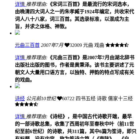
详情
推荐理由:
《宋词三百首》是最流行的宋词选本，
由晚清四大词人之一的朱孝臧于1924年编定，共收宋代
词人八十八家，词三百首。其选录标准，以混成为主
旨，并求之体格、神致。
元曲三百首
2007年7月
32009
元曲 戏曲
详情
推荐理由:
《元曲三百首》是2007年7月由湖北辞书
出版社出版的图书，作者是黄秉泽。该书主要讲述了元
朝文人大量用口语方言，以独特、押韵的特点写成有关
的戏曲。
诗经
公元前10世纪
60722
四书五经 诗歌 儒家十三经
详情
推荐理由:
《诗经》，是中国古代诗歌开端，最早
的一部诗歌总集，收集了西周初年至春秋中叶（前11世
纪至前6世纪）的诗歌，共311篇，其中6篇为笙诗，即只
有标题，没有内容，称为笙诗六篇（《南陔》、《白