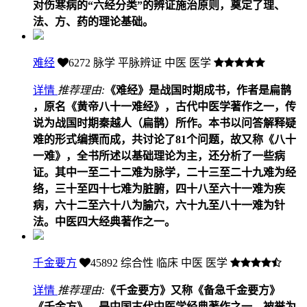
对伤寒病的“六经分类”的辨证施治原则，奠定了理、
法、方、药的理论基础。
难经
6272
脉学 平脉辨证 中医 医学
详情
推荐理由:
《难经》是战国时期成书，作者是扁鹊
，原名《黄帝八十一难经》，古代中医学著作之一，传
说为战国时期秦越人（扁鹊）所作。本书以问答解释疑
难的形式编撰而成，共讨论了81个问题，故又称《八十
一难》，全书所述以基础理论为主，还分析了一些病
证。其中一至二十二难为脉学，二十三至二十九难为经
络，三十至四十七难为脏腑，四十八至六十一难为疾
病，六十二至六十八为腧穴，六十九至八十一难为针
法。中医四大经典著作之一。
千金要方
45892
综合性 临床 中医 医学
详情
推荐理由:
《千金要方》又称《备急千金要方》
《千金方》，是中国古代中医学经典著作之一，被誉为