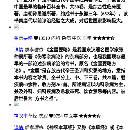
中国最早的临床百科全书，共30卷，是综合性临床医
著。唐朝孙思邈所著，约成书于永徽三年（652年）。该
书集唐代以前诊治经验之大成，对后世医家影响极大。
金匮要略
13510
内科 杂病 中医 医学
详情
推荐理由:
《金匮要略》是我国东汉著名医学家张
仲景所著《伤寒杂病论》的杂病部分，也是我国现存最
早的一部论述杂病诊治的专书，原名《金匮要略方
论》。“金匮”是存放古代帝王圣训和实录的地方，意指
本书内容之珍贵。全书分上、中、下三卷，共25篇，载
疾病60余种，收方剂262首。所述病证以内科杂病为主，
兼及外科、妇科疾病及急救卒死、饮食禁忌等内容。被
后世誉为“方书之祖”。
神农本草经
东汉
9754
中医学
详情
推荐理由:
《神农本草经》又称《本草经》或《本