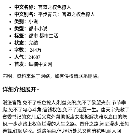
中文名称：
官道之权色撩人
中文别名：
平步青云：官道之权色撩人
类别：
小说
类型：
都市小说
标签：
都市 都市生活
状态：
完结
字数：
244万
人气：
24687
首发：
纵横中文网
声明：资料来源于网络，如有侵权请联系删除。
详细介绍
展开
漫漫官路,免不了权色撩人;利益交织,免不了欲望夹杂;节节攀
爬,免不了勾心斗角;官钱权色,免不了追逐一生。唐天宇先救了
省委书记的女儿,后又意外帮助饭店女老板解决难以启口的隐
秘,一步步踏上权色烂漫的人生之路。晋升之路,闲庭漫步,长袖
善舞,红颜尽收。道路虽曲,但,挫折处总又柳暗花明,耐人回