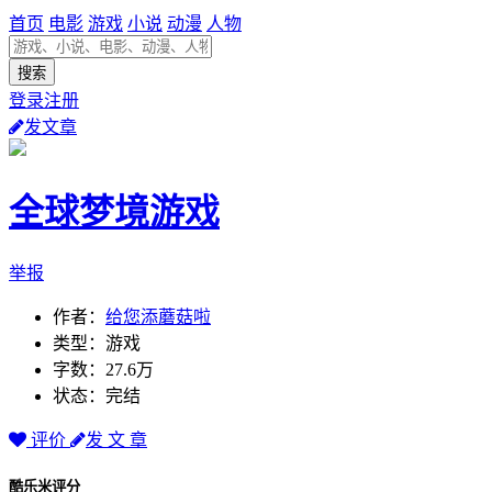
首页
电影
游戏
小说
动漫
人物
登录注册
发文章
全球梦境游戏
举报
作者：
给您添蘑菇啦
类型：游戏
字数：27.6万
状态：完结
评价
发 文 章
酷乐米评分