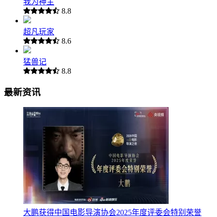
我为神主
8.8
超凡玩家
8.6
猛兽记
8.8
最新资讯
大鹏获得中国电影导演协会2025年度评委会特别荣誉