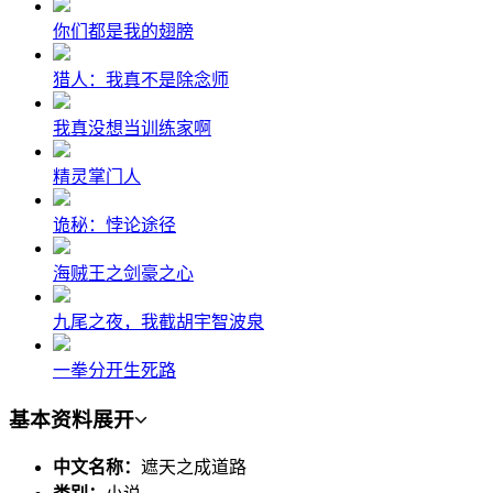
你们都是我的翅膀
猎人：我真不是除念师
我真没想当训练家啊
精灵掌门人
诡秘：悖论途径
海贼王之剑豪之心
九尾之夜，我截胡宇智波泉
一拳分开生死路
基本资料
展开
中文名称：
遮天之成道路