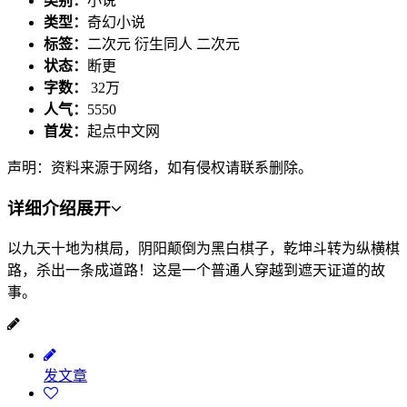
类别：
小说
类型：
奇幻小说
标签：
二次元 衍生同人 二次元
状态：
断更
字数：
32万
人气：
5550
首发：
起点中文网
声明：资料来源于网络，如有侵权请联系删除。
详细介绍
展开
以九天十地为棋局，阴阳颠倒为黑白棋子，乾坤斗转为纵横棋
路，杀出一条成道路！这是一个普通人穿越到遮天证道的故
事。
发文章