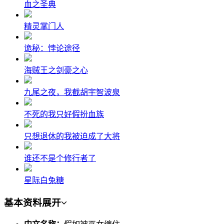
血之圣典
精灵掌门人
诡秘：悖论途径
海贼王之剑豪之心
九尾之夜，我截胡宇智波泉
不死的我只好假扮血族
只想退休的我被迫成了大将
谁还不是个修行者了
星际白兔糖
基本资料
展开