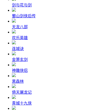
剑与花与剑
蜀山剑侠后传
天龙八部
欢乐英雄
连城诀
金箫玄剑
神雕侠侣
黑森林
倚天屠龙记
青城十九侠