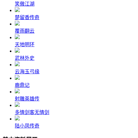
笑傲江湖
楚留香传奇
覆雨翻云
天地明环
武林外史
云海玉弓缘
鹿鼎记
射雕英雄传
多情剑客无情剑
陆小凤传奇