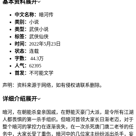
基本资料
展开
中文名称：
暗河传
类别：
小说
类型：
武侠小说
标签：
武侠仙侠
时间：
2022年5月23日
状态：
连载
字数：
44.3万
人气：
62395
首发：
不可能文学
声明：资料来源于网络，如有侵权请联系删除。
详细介绍
展开
暗河，在朝能杀皇亲国戚，在野能灭豪门大派，是令所有江湖
人都畏惧的第一杀手组织。但暗河首领大家长日渐老迈，对于
整个暗河的掌控力在逐渐丧失，在一次杀死唐门唐二老爷的任
务中，大家长受了重伤，暗河中的几位家主纷纷派出杀手，妄