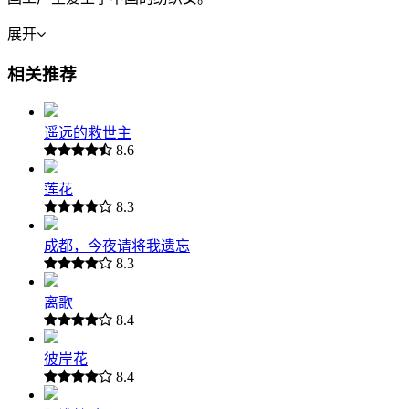
展开
相关推荐
遥远的救世主
8.6
莲花
8.3
成都，今夜请将我遗忘
8.3
离歌
8.4
彼岸花
8.4