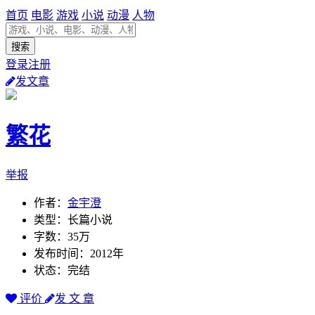
首页
电影
游戏
小说
动漫
人物
登录注册
发文章
繁花
举报
作者：
金宇澄
类型：长篇小说
字数：35万
发布时间：2012年
状态：完结
评价
发 文 章