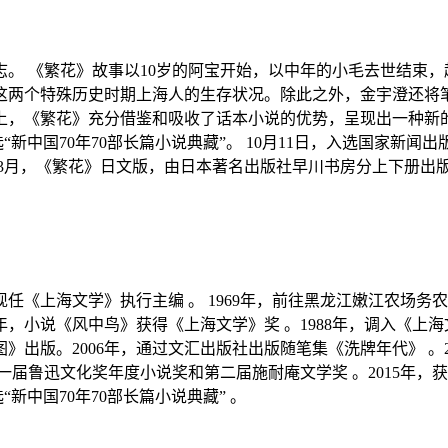
。 《繁花》故事以10岁的阿宝开始，以中年的小毛去世结束，起
是这两个特殊历史时期上海人的生存状况。除此之外，金宇澄还将
，《繁花》充分借鉴和吸收了话本小说的优势，呈现出一种新的韵
选“新中国70年70部长篇小说典藏”。 10月11日，入选国家新闻
2年3月，《繁花》日文版，由日本著名出版社早川书房分上下册出
任《上海文学》执行主编 。 1969年，前往黑龙江嫩江农场务农 
，小说《风中鸟》获得《上海文学》奖 。1988年，调入《上海文
图》出版。2006年，通过文汇出版社出版随笔集《洗牌年代》 。
一届鲁迅文化奖年度小说奖和第二届施耐庵文学奖 。2015年，获
“新中国70年70部长篇小说典藏” 。