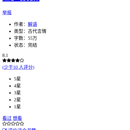
举报
作者：
解语
类型：古代言情
字数：55万
状态：完结
8.1
(少于10 人评分)
5星
4星
3星
2星
1星
看过
想看