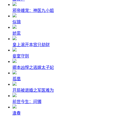
邪帝缠宠：神医九小姐
似锦
娇鸾
皇上滚开本宫只劫财
妾室守则
卿本凶悍之逃嫁太子妃
孤凰
开局被退婚之军医难为
前世今生：问镯
逢春