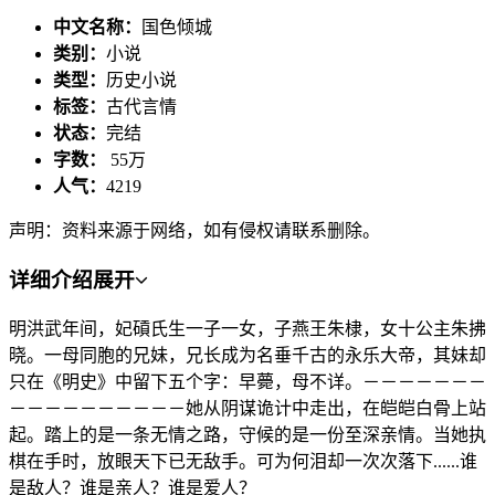
中文名称：
国色倾城
类别：
小说
类型：
历史小说
标签：
古代言情
状态：
完结
字数：
55万
人气：
4219
声明：资料来源于网络，如有侵权请联系删除。
详细介绍
展开
明洪武年间，妃碽氏生一子一女，子燕王朱棣，女十公主朱拂
晓。一母同胞的兄妹，兄长成为名垂千古的永乐大帝，其妹却
只在《明史》中留下五个字：早薨，母不详。－－－－－－－
－－－－－－－－－－她从阴谋诡计中走出，在皑皑白骨上站
起。踏上的是一条无情之路，守候的是一份至深亲情。当她执
棋在手时，放眼天下已无敌手。可为何泪却一次次落下......谁
是敌人？谁是亲人？谁是爱人？