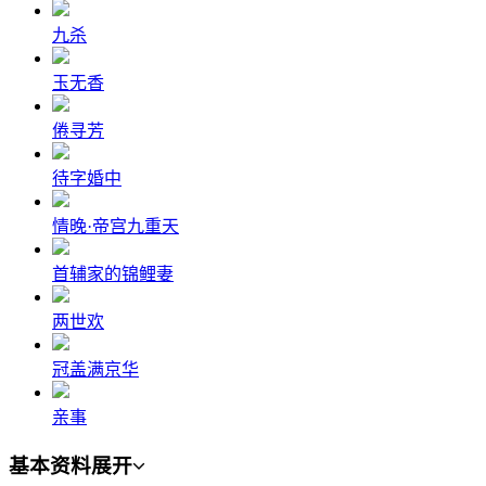
九杀
玉无香
倦寻芳
待字婚中
情晚·帝宫九重天
首辅家的锦鲤妻
两世欢
冠盖满京华
亲事
基本资料
展开