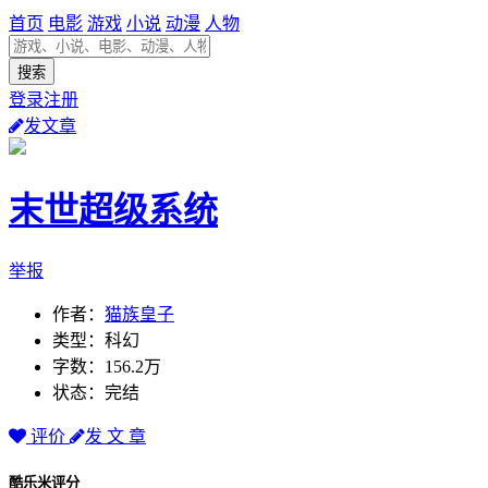
首页
电影
游戏
小说
动漫
人物
登录注册
发文章
末世超级系统
举报
作者：
猫族皇子
类型：科幻
字数：156.2万
状态：完结
评价
发 文 章
酷乐米评分