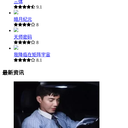
三体
9.1
暗月纪元
8
天师密码
8
我降临在矩阵宇宙
8.1
最新资讯