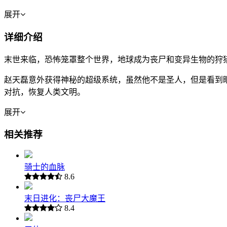
展开
详细介绍
末世来临，恐怖笼罩整个世界，地球成为丧尸和变异生物的狩
赵天磊意外获得神秘的超级系统，虽然他不是圣人，但是看到
对抗，恢复人类文明。
展开
相关推荐
骑士的血脉
8.6
末日进化：丧尸大魔王
8.4