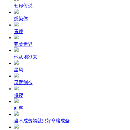
七界传说
感染体
青萍
完美世界
他从地狱来
星风
灵武剑帝
将夜
间客
当不成赘婿就只好命格成圣