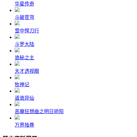
华星传奇
斗破苍穹
雪中悍刀行
斗罗大陆
诡秘之主
天才透视眼
牧神记
道诡异仙
恶魔狂想曲之明日骄阳
万界独尊