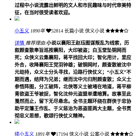
过程中小说流露出鲜明的文人和市民趣味与时代审美特
征，在当时很受读者欢迎。
小五义
1890年
52814
长篇小说 侠义小说
详情
推荐理由:
小说以襄阳王赵珏图谋叛乱为线索，历
叙颜查散奉旨巡按襄阳，大印被盗；白玉堂坠铜网而
死；众侠义云集襄阳，蒋平找回大印；智化用计，里应
外合，收降襄阳王党羽钟雄；破铜网时，颜查散被沈中
元劫持，众义士分头寻找，沿路行侠仗义；“小五义”不
期而遇，结拜为兄弟；继而沈中元归附颜查散；众义士
参悟阵图，分工破阵，北侠等义士被堵在地道，蒋平柳
青欲盗王爷被捉，智化沈仲元盗盟单遭暗算。故事至此
戛然而止，留下无尽悬念。全书主题环绕在群侠于忠协
助平定藩王作乱、于义惩治为恶盗匪两大主题，全书贯
彻忠义思想，歌颂行侠仗义精神。
续小五义
1891年
17194
侠义小说 公案小说