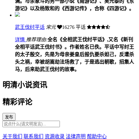
满。与余象斗的另一部小说《南游记》、吴元泰的《东
游记》以及杨致和的《西游记传》，合称《四游记》。
武王伐纣平话
宋元
16276
平话
详情
推荐理由:
全名《全相武王伐纣平话》,又名《新刊
全相平话武王伐纣书》。作者姓名已佚。平话中写纣王
的太子殷交，先是为母亲姜皇后报仇要杀妲己，反遭杀
头之祸，幸被胡嵩劫法场救了，于是逃出朝歌，招集人
马，后来助武王伐纣的故事。
明清小说资讯
精彩评论
发布
关于我们
联系我们
资源收录
法律声明
帮助中心