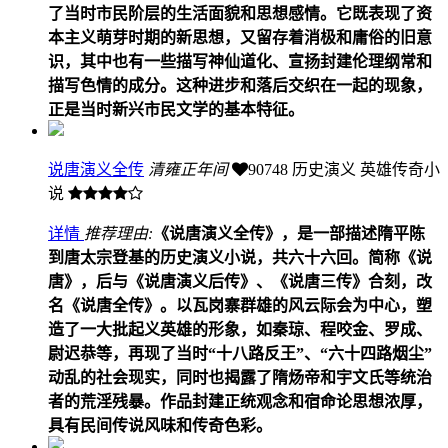
了当时市民阶层的生活面貌和思想感情。它既表现了资
本主义萌芽时期的新思想，又留存着消极和庸俗的旧意
识，其中也有一些描写神仙道化、宣扬封建伦理纲常和
描写色情的成分。这种进步和落后交织在一起的现象，
正是当时新兴市民文学的基本特征。
说唐演义全传
清雍正年间
90748
历史演义 英雄传奇小
说
详情
推荐理由:
《说唐演义全传》，是一部描述隋平陈
到唐太宗登基的历史演义小说，共六十六回。简称《说
唐》，后与《说唐演义后传》、《说唐三传》合刻，改
名《说唐全传》。以瓦岗寨群雄的风云际会为中心，塑
造了一大批起义英雄的形象，如秦琼、程咬金、罗成、
尉迟恭等，再现了当时“十八路反王”、“六十四路烟尘”
动乱的社会现实，同时也揭露了隋炀帝和宇文氏等统治
者的荒淫残暴。作品封建正统观念和宿命论思想浓厚，
具有民间传说风味和传奇色彩。