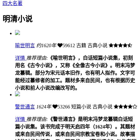
四大名著
明清小说
喻世明言
约1620年
59612
古籍 古典小说
详情
推荐理由:
《喻世明言》，白话短篇小说集，初刻
用名《古今小说》，又称《全像古今小说》。明末冯梦
龙纂辑。部分为宋元话本旧作，也有明人拟作。文字可
能经过纂修者的加工。题材多来自民间，也有根据历史
小说和前人小说改编改写的。
警世通言
1624年
53266
短篇小说 古典小说
详情
推荐理由:
《警世通言》是明末冯梦龙纂辑白话短
篇小说集。该书完成于明天启四年（1624年）。其题材
或来自民间传说，或来自民间宗教宝卷和小说。故事描