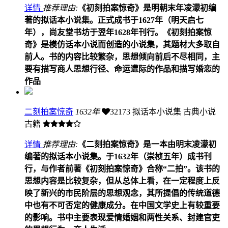
详情
推荐理由:
《初刻拍案惊奇》是明朝末年凌濛初编
著的拟话本小说集。正式成书于1627年（明天启七
年），尚友堂书坊于翌年1628年刊行。《初刻拍案惊
奇》是模仿话本小说而创造的小说集，其题材大多取自
前人。书的内容比较繁杂，思想倾向前后不尽相同，主
要有描写商人思想行径、命运遭际的作品和描写婚恋的
作品
二刻拍案惊奇
1632年
32173
拟话本小说集 古典小说
古籍
详情
推荐理由:
《二刻拍案惊奇》是一本由明末凌濛初
编著的拟话本小说集。于1632年（崇桢五年）成书刊
行，与作者前著《初刻拍案惊奇》合称“二拍”。该书的
思想内容是比较复杂，但从总体上看，在一定程度上反
映了新兴的市民阶层的思想观念，其所提倡的传统道德
中也有不可否定的健康成分。在中国文学史上有较重要
的影响。书中主要表现爱情婚姻和两性关系、封建官吏