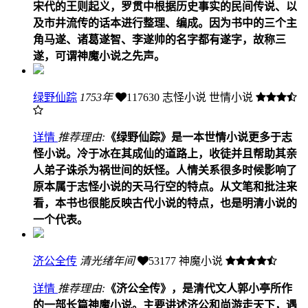
宋代的王则起义，罗贯中根据历史事实的民间传说、以
及市井流传的话本进行整理、编成。因为书中的三个主
角马遂、诸葛遂智、李遂帅的名字都有遂字，故称三
遂，可谓神魔小说之先声。
绿野仙踪
1753年
117630
志怪小说 世情小说
详情
推荐理由:
《绿野仙踪》是一本世情小说更多于志
怪小说。冷于冰在其成仙的道路上，收徒并且帮助其亲
人弟子诛杀为祸世间的妖怪。人情关系很多时候影响了
原本属于志怪小说的天马行空的特点。从文笔和批注来
看，本书也很能反映古代小说的特点，也是明清小说的
一个代表。
济公全传
清光绪年间
53177
神魔小说
详情
推荐理由:
《济公全传》，是清代文人郭小亭所作
的一部长篇神魔小说。主要讲述济公和尚游走天下，遇