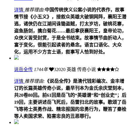
详情
推荐理由:
中国传统侠义公案小说的代表作，故事
情节接《小五义》，接叙众英雄大破铜网阵，襄阳王潜
逃，诸侠仍在江湖间诛锄盗贼，打太岁坊，破桃花寨，
盗鱼肠剑，擒白菊花……最后拿获襄阳王，皇帝论功，
众侠义皆受封赏，于是全书结束。故事情节曲折动人，
富于变化，很能引起读者的悬念。语言口语化、大众
化，运用不少方言土语，叙事写人恰到好处。
说岳全传
1744年
32020
英雄 传奇小说
详情
推荐理由:
《说岳全传》是清代钱彩编次、金丰增
订的长篇英雄传奇小说，最早刊本为金氏余庆堂刻本，
共20卷80回。前61回是岳飞的“英雄谱”和“创业史”；后
19回，主要讲述岳飞死后，岳雷扫北的故事。歌颂了岳
飞等将士英勇作战、精忠报国的忠勇行为，鞭笞了秦桧
等人卖国求荣、陷害忠良的丑恶罪行。