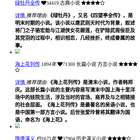
绿牡丹全传
34419
古典小说
详情
推荐理由:
《绿牡丹》，又名《四望亭全传》，是
明末时期的小说。该小说以唐武则天时代为背景，叙述
将门之子骆宏勋与江湖侠女花碧莲，在铲除武周佞臣及
其党羽的过程中，相识相恋，几经挫折，终成眷属的故
事。
海上花列传
1894年
71369
长篇小说 方言小说
详情
推荐理由:
《海上花列传》是清末小说，作者韩邦
庆。这部长篇小说的主要内容是写清末中国上海十里洋
场中的妓院生活，涉及当时的官场、商界及与之相链接
的社会层面。《海上花列传》是最著名的吴语小说，也
是中国第一部方言小说。后世张爱玲曾将其翻译为国
语，命名为《海上花》。
隋唐演义
约1675年
37904
历史演义小说