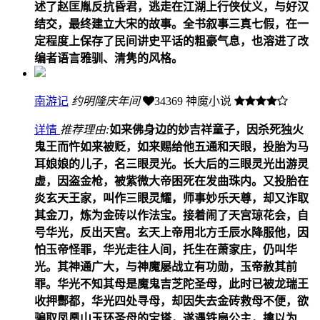
述了赵匡胤反抗昏君，逃走在江湖上行侠仗义，与好汉
结交，最终建立大宋的故事。全书叙事三真七假，在一
定程度上保存了民间讲史平话的粗豪气息，也溶进了改
编者语言雅驯、清隽的风格。
南游记
约明隆庆年间
34369
神魔小说
详情
推荐理由:
如来佛身边的妙吉祥童子，因杀死独火
鬼王而忤如来被贬，如来赐给他五通和天眼，投胎为马
耳娘娘的儿子，名三眼灵光。长大后的三眼灵光出游灵
虚，因盗金枪，被紫微大帝困死在发曲珠内。又投胎在
炎玄天王家，叫作三眼灵耀，师事妙乐天尊，却又诈取
其金刀，炼为金砖以作法宝。接着闹了天宫琼花会，自
号华光，反出天宫。玄天上帝用北方壬辰水降服他，因
怕玉帝怪罪，华光走往人间，托生在萧家庄，仍叫华
光。其神通广大，与神魔屡战立有功勋，玉帝赦其前
罪。华光不知其母是魔鬼吉芝陀圣母，此时已被龙瑞王
收押酆都，华光四处寻母，却因失去金砖救母不便，欲
骗取凤凰山玉环圣母的宝塔，遂遇铁扇公主，擒以为