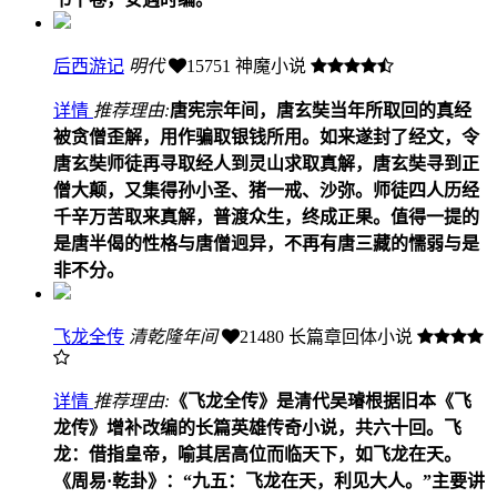
后西游记
明代
15751
神魔小说
详情
推荐理由:
唐宪宗年间，唐玄奘当年所取回的真经
被贪僧歪解，用作骗取银钱所用。如来遂封了经文，令
唐玄奘师徒再寻取经人到灵山求取真解，唐玄奘寻到正
僧大颠，又集得孙小圣、猪一戒、沙弥。师徒四人历经
千辛万苦取来真解，普渡众生，终成正果。值得一提的
是唐半偈的性格与唐僧迥异，不再有唐三藏的懦弱与是
非不分。
飞龙全传
清乾隆年间
21480
长篇章回体小说
详情
推荐理由:
《飞龙全传》是清代吴璿根据旧本《飞
龙传》增补改编的长篇英雄传奇小说，共六十回。飞
龙：借指皇帝，喻其居高位而临天下，如飞龙在天。
《周易·乾卦》：“九五：飞龙在天，利见大人。”主要讲