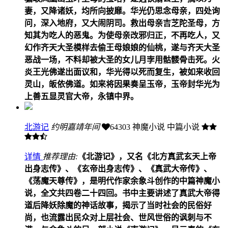
妻，又降诸妖，均所向披靡。华光仍思念母亲，四处询
问，深入地府，又大闹阴司。救出母亲吉芝陀圣母，方
知其为吃人的恶鬼。为使母亲改邪归正，不再吃人，又
幻作齐天大圣模样去偷王母娘娘的仙桃，遂与齐天大圣
恶战一场，不料却被大圣的女儿月孛用骷髅骨击死。火
炎王光佛遂出面议和，华光得以死而复生，被如来收回
灵山，皈依佛道。如来将因果奏呈玉帝，玉帝封华光为
上善五显灵官大帝，永镇中界。
北游记
约明嘉靖年间
64303
神魔小说 中篇小说
详情
推荐理由:
《北游记》，又名《北方真武玄天上帝
出身志传》、《玄帝出身志传》、《真武大帝传》、
《荡魔天尊传》，是明代作家余象斗创作的中篇神魔小
说，全文共四卷二十四回。书中主要讲述了真武大帝得
道后降妖除魔的神话故事，揭示了当时社会的民俗好
尚，也流露出民众对上层社会、世风世俗的讽刺与不