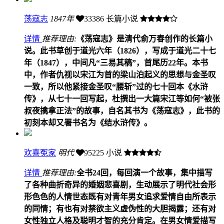
荡寇志
1847年
33386
长篇小说
详情
推荐理由:
《荡寇志》是清代俞万春创作的长篇小
说。此书草创于道光六年（1826），写成于道光二十七
年（1847），中间凡“三易其稿”，首尾历22年。本书
中，作者仇视以宋江为首的梁山泊起义的思想与金圣叹
一致，所以他紧接金圣叹“腰斩”过的七十回本《水浒
传》，从七十一回写起，杜撰出一大篇宋江等如何“被张
叔夜擒拿正法”的故事，自名其书为《荡寇志》，此书的
初刻本却又署书名为《结水浒传》。
欢喜冤家
明代
95225
小说
详情
推荐理由:
全书24回，每回演一个故事，集中描写
了各种曲折奇异的婚姻悲喜剧，生动展示了明代社会形
形色色的人情世态既有对青年男女追求爱情自由所表示
的同情；有也有对禁欲主义虚伪性的大胆揭露；还有对
女性独立人格及聪明才智的充分肯定。在男女情爱描写