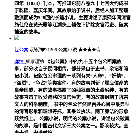
四年（1824）刊本，可推知它前八卷九十七回大约成书
于乾隆、嘉庆年间。其故事始于说书，后经人加工整理
敷演而成为528回的长篇小说。主要讲述了康熙年间清官
施仕伦在黄天霸等江湖侠士辅佐下铲除贪官污吏、破案
捕盗的故事。
包公案
明朝
31206
公案小说
详情
推荐理由:
《包公案》中的九十五个包公断案故
事，部分收自于民问相传，部分采自于史书、杂记和笔
记小说，记叙包公审理的一系列有关“人命”、“奸情”、
“盗贼”、“争占”等类案件。有的故事判斩了理应偿命的
皇亲国戚，有的故事揭露了凶残狠毒的土豪劣绅，有的
故事直击了收受贿赂的贪官污吏，有的故事讽刺了坑害
文人的科举制度。 书中的包公俨然是百姓心目中最典型
的清官形象和理想寄托，其秉公执法、刚正廉洁的形象
跃然纸上。 公案小说，明代的公案小说，讲述包公破案
的故事，是中国古代文学三大公案之一。影响较大。全
书十卷，安遇时编。