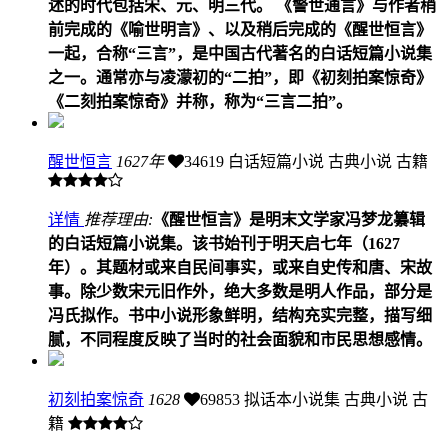
述的时代包括宋、元、明三代。 《警世通言》与作者稍
前完成的《喻世明言》、以及稍后完成的《醒世恒言》
一起，合称“三言”，是中国古代著名的白话短篇小说集
之一。通常亦与凌濛初的“二拍”，即《初刻拍案惊奇》
《二刻拍案惊奇》并称，称为“三言二拍”。
醒世恒言
1627年
34619
白话短篇小说 古典小说 古籍
详情
推荐理由:
《醒世恒言》是明末文学家冯梦龙纂辑
的白话短篇小说集。该书始刊于明天启七年（1627
年）。其题材或来自民间事实，或来自史传和唐、宋故
事。除少数宋元旧作外，绝大多数是明人作品，部分是
冯氏拟作。书中小说形象鲜明，结构充实完整，描写细
腻，不同程度反映了当时的社会面貌和市民思想感情。
初刻拍案惊奇
1628
69853
拟话本小说集 古典小说 古
籍