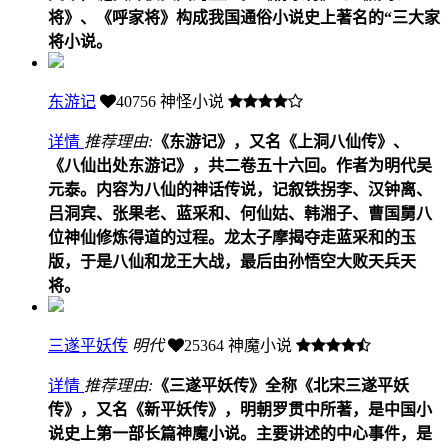
将》、《呼家将》构成我国通俗小说史上著名的“三大家
将小说。
东游记
40756
神怪小说
详情
推荐理由:
《东游记》，又名《上洞八仙传》、
《八仙出处东游记》，共二卷五十六回。作者为明代吴
元泰。内容为八仙的神话传说，记叙铁拐李、汉钟离、
吕洞宾、张果老、蓝采和、何仙姑、韩湘子、曹国舅八
位神仙修炼得道的过程。龙太子摩揭夺走蓝采和的玉
版，于是八仙和龙王大战，最后由孙悟空大败天兵天
将。
三遂平妖传
明代
25364
神魔小说
详情
推荐理由:
《三遂平妖传》全称《北宋三遂平妖
传》，又名《新平妖传》，明朝罗贯中所著，是中国小
说史上第一部长篇神魔小说。主要讲述的中心事件，是