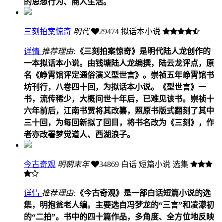
的思想行为、商人生活。
三刻拍案惊奇
明代
29474
拟话本小说
详情
推荐理由:
《三刻拍案惊奇》是明代陆人龙创作的
一本拟话本小说。由钱塘陆人龙编撰，陆云龙评点，原
名《峥霄馆评定通俗演义型世言》。崇祯五年峥霄馆书
坊刊行，八卷四十回，为拟话本小说。《型世言》一
书，流传稀少，大概问世十年后，已难见该书。崇祯十
六年前后，江南书贾将其改纂，照原书版式翻刻了其中
三十回，为每回新拟了回目，将书名改为《三刻》，作
者亦改署梦觉道人、西湖浪子。
今古奇观
明朝末年
34869
白话 短篇小说 选集
详情
推荐理由:
《今古奇观》是一部白话短篇小说的选
集，明抱瓮老人编。主要选自冯梦龙的“三言”和凌濛初
的“二拍”。书中的四十篇作品，多角度、全方位地反映