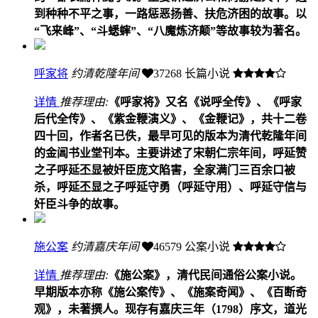
到种种不平之事，一路惩恶扬善、扶危济困的故事。以
“飞来峰”、“斗蟋蟀”、“八魔炼济颠”等故事较为著名。
呼家将
约清乾隆年间
37268
长篇小说
详情
推荐理由:
《呼家将》又名《说呼全传》、《呼家
后代全传》、《紫金鞭演义》、《金鞭记》，共十二卷
四十回，作者名已佚，最早可见的版本为清代乾隆年间
的金阊书业堂刊本。主要讲述了宋朝仁宗年间，呼延赞
之子呼延丕显被奸臣庞文陷害，全家满门三百余口被
杀，呼延丕显之子呼延守勇（呼延守用）、呼延守信与
奸臣斗争的故事。
施公案
约清嘉庆年间
46579
公案小说
详情
推荐理由:
《施公案》，清代民间通俗公案小说。
早期版本亦称《施公案传》、《施案奇闻》、《百断奇
观》，未著撰人。现存有嘉庆三年（1798）序文，道光