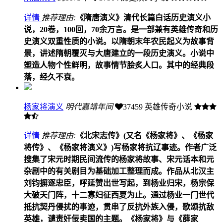
详情
推荐理由:
《隋唐演义》清代长篇白话历史演义小
说，20卷，100回，70余万言。是一部兼有英雄传奇和历
史演义双重性质的小说。以隋朝末年农民起义为故事背
景，讲述隋朝覆灭与大唐建立的一段历史演义。小说中
塑造人物个性鲜明，故事情节脍炙人口。其中的经典段
落，经久不衰。
杨家将演义
明代嘉靖年间
37459
英雄传奇小说
详情
推荐理由:
《北宋志传》(又名《杨家将》、《杨家
将传》、《杨家将演义》)写杨家将抗辽事迹。作者广泛
搜集了宋元时期民间流传的杨家将故事、宋元话本和元
杂剧中的有关剧目为基础加工整理而成。作品从北汉主
刘钧摒逐忠臣，呼延赞出世写起，到杨业归宋，杨宗保
大破天门阵，十二寡妇征西夏为止。通过杨业一门世代
抵抗契丹侵扰的事迹，贯串了反抗外族入侵，歌颂抗敌
英雄，谴责奸佞卖国的主题。《杨家将》与《薛家