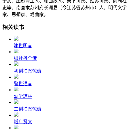
子犹、墨憨斋主人、顾曲散人、吴下词奴、姑苏词奴、前周柱
史等。南直隶苏州府长洲县（今江苏省苏州市）人。明代文学
家、思想家、戏曲家。
相关读书
喻世明言
绿牡丹全传
初刻拍案惊奇
警世通言
幼学琼林
二刻拍案惊奇
增广贤文