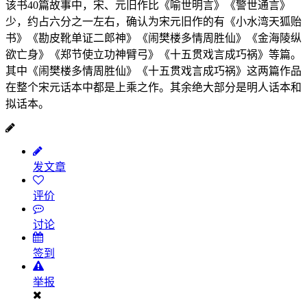
该书40篇故事中，宋、元旧作比《喻世明言》《警世通言》
少，约占六分之一左右，确认为宋元旧作的有《小水湾天狐贻
书》《勘皮靴单证二郎神》《闹樊楼多情周胜仙》《金海陵纵
欲亡身》《郑节使立功神臂弓》《十五贯戏言成巧祸》等篇。
其中《闹樊楼多情周胜仙》《十五贯戏言成巧祸》这两篇作品
在整个宋元话本中都是上乘之作。其余绝大部分是明人话本和
拟话本。
发文章
评价
讨论
签到
举报