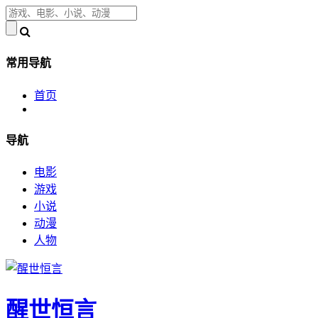
常用导航
首页
导航
电影
游戏
小说
动漫
人物
醒世恒言