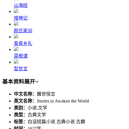
山海经
搜神记
颜氏家训
泰泉乡礼
菜根谭
型世言
基本资料
展开
中文名称：
醒世恒言
英文名称：
Stories to Awaken the World
类别：
小说,文学
类型：
古典文学
标签：
白话短篇小说 古典小说 古籍
时间：
1627年