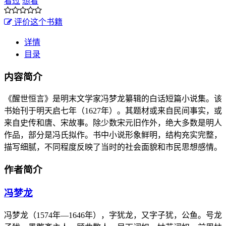
看过
想看
评价这个书籍
详情
目录
内容简介
《醒世恒言》是明末文学家冯梦龙纂辑的白话短篇小说集。该
书始刊于明天启七年（1627年）。其题材或来自民间事实，或
来自史传和唐、宋故事。除少数宋元旧作外，绝大多数是明人
作品，部分是冯氏拟作。书中小说形象鲜明，结构充实完整，
描写细腻，不同程度反映了当时的社会面貌和市民思想感情。
作者简介
冯梦龙
冯梦龙（1574年—1646年），字犹龙，又字子犹，公鱼。号龙