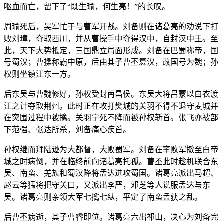
呕血而亡，留下了“既生瑜，何生亮！”的长叹。
周瑜死后，吴军忙于与曹军开战。刘备则在诸葛亮的劝说下打
败刘璋，夺取西川，并从曹操手中夺得汉中，自封汉中王。至
此，天下大势抵定，三国鼎立局面形成。刘备在巴蜀称帝，国
号蜀汉；曹操称霸中原，后由其子曹丕篡汉，改国号为魏；孙
权则坐镇江东一方。
后东吴与曹魏修好，孙权受封南昌侯。东吴大将吕蒙以白衣渡
江之计夺取荆州。此时正在攻打樊城的关羽不得不退守麦城并
在突围过程中被擒。关羽宁死不降而被孙权斩首。张飞亦被部
下范强、张达所杀，刘备痛心疾首。
孙权继而拜陆逊为大都督，大败蜀军。刘备在率败军撤至白帝
城之时病倒，并在临终前向诸葛亮托孤。曹丕此时趁机联合东
吴、南蛮、羌族和蜀汉降将孟达进攻蜀国。诸葛亮派出马超、
赵云等猛将把守关口，又派出李严，邓芝等人说服孟达与东
吴。诸葛亮则亲领大军七擒七纵，平定了南蛮孟获之乱。
后曹丕病逝，其子曹睿即位。诸葛亮六出祁山，决心为刘备完