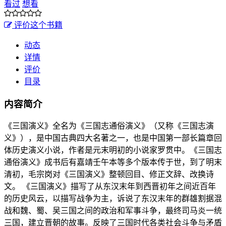
看过
想看
评价这个书籍
动态
详情
评价
目录
内容简介
《三国演义》全名为《三国志通俗演义》（又称《三国志演
义》），是中国古典四大名著之一，也是中国第一部长篇章回
体历史演义小说，作者是元末明初的小说家罗贯中。《三国志
通俗演义》成书后有嘉靖壬午本等多个版本传于世，到了明末
清初，毛宗岗对《三国演义》整顿回目、修正文辞、改换诗
文。 《三国演义》描写了从东汉末年到西晋初年之间近百年
的历史风云，以描写战争为主，诉说了东汉末年的群雄割据混
战和魏、蜀、吴三国之间的政治和军事斗争，最终司马炎一统
三国，建立晋朝的故事。反映了三国时代各类社会斗争与矛盾