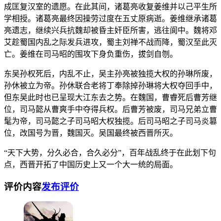
成匡复汉室的遗愿。在此其间，诸葛亮收复姜维并以己平生所
学相授。诸葛亮最终因操劳过度在五丈原病逝。姜维继承诸葛
亮遗志，继续兴兵抗魏却被昏主奸臣所害，逃往阆中。魏将邓
艾趁蜀国内乱之际发兵进攻，蜀主刘禅不战而降，蜀汉至此灭
亡。姜维在司马昭的围攻下身负重伤，拔剑自刎。
东吴孙权死后，内乱不止，吴主孙亮被独揽大权的孙琳所废，
孙休被立为帝。孙休联合老将丁奉除掉孙琳将大权夺回手中，
但东吴此时也已呈现大江东去之势。在魏国，曹睿死后曹芳继
位，司马懿从曹爽手中夺得兵权。后曹芳被废，司马兄弟立曹
髦为帝，司马懿之子司马昭大权独揽。后司马昭之子司马炎篡
位，改国号为晋，魏国灭。吴国最终被西晋所灭。
“天下大势，分久必合，合久必分”，百年战乱终于在此划下句
点，西晋开拓了中国历史上又一个大一统的局面。
评价内容
发布评价