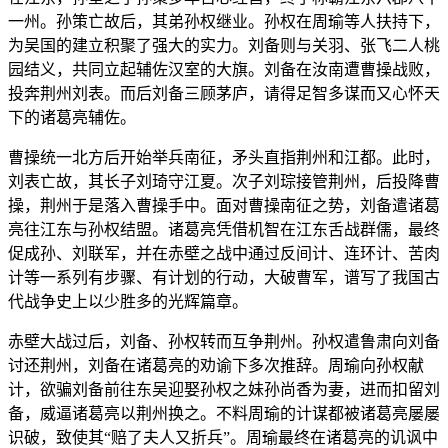
一州。孙策亡故后，其弟孙权继业。孙权在周瑜等人扶持下，
为吴国的建立积聚了强大的实力。刘备则与关羽、张飞二人桃
园结义，共同立起辅佐汉室的大旗。刘备在汝南遭曹操战败，
投奔荆州刘表。而后刘备三顾茅庐，请得足智多谋而又心怀天
下的诸葛亮辅佐。
曹操统一北方后开始举兵南征，矛头直指荆州和江都。此时，
刘表亡故，其长子刘琦守江夏。次子刘琮接管荆州，后投降曹
操，荆州于是落入曹操手中。面对曹操南征之势，刘备遣诸葛
亮往江东与孙权结盟。诸葛亮凭借机智在江东舌战群儒，最终
促成孙、刘联军，并在赤壁之战中通过反间计、连环计、苦肉
计等一系列有步骤、有计划的行动，大破曹军，谱写了我国古
代战争史上以少胜多的光辉篇章。
赤壁大战过后，刘备、孙权转而互争荆州。孙权遣鲁肃向刘备
讨还荆州，刘备在诸葛亮的劝谕下多次推辞。周瑜向孙权献
计，欲骗刘备前往东吴迎娶孙权之妹孙尚香为妻，进而扣留刘
备，威逼诸葛亮以荆州换之。不料周瑜的计谋都被诸葛亮屡屡
识破，致使其“赔了夫人又折兵”。周瑜最终在诸葛亮的讥讽中