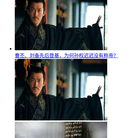
曹丕、刘备先后登基，为何孙权迟迟没有称帝？