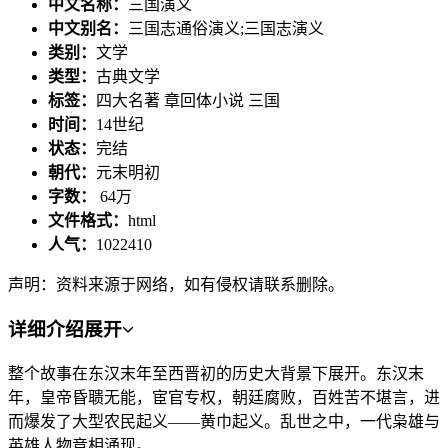
中文名称：
三国演义
中文别名：
三国志通俗演义;三国志演义
类别：
文学
类型：
古典文学
标签：
四大名著 章回体小说 三国
时间：
14世纪
状态：
完结
朝代：
元末明初
字数：
64万
文件格式：
html
人气：
1022410
声明：资料来源于网络，如有侵权请联系删除。
详细介绍
展开
整个故事在东汉末年至西晋初的历史大背景下展开。东汉末
年，皇帝昏聩无能，宦官专权，朝廷腐败，百姓苦不堪言，进
而爆发了大型农民起义——黄巾起义。乱世之中，一代枭雄与
英雄人物竞相涌现。