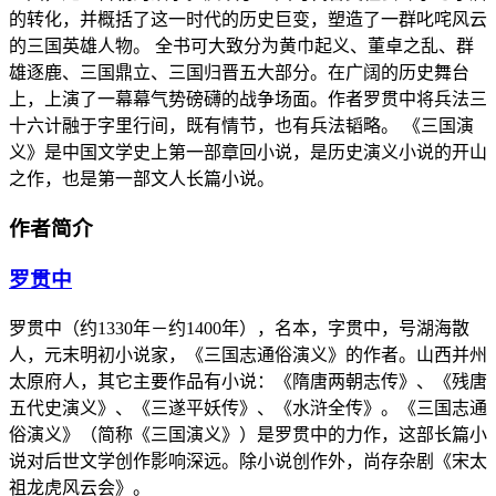
的转化，并概括了这一时代的历史巨变，塑造了一群叱咤风云
的三国英雄人物。 全书可大致分为黄巾起义、董卓之乱、群
雄逐鹿、三国鼎立、三国归晋五大部分。在广阔的历史舞台
上，上演了一幕幕气势磅礴的战争场面。作者罗贯中将兵法三
十六计融于字里行间，既有情节，也有兵法韬略。 《三国演
义》是中国文学史上第一部章回小说，是历史演义小说的开山
之作，也是第一部文人长篇小说。
作者简介
罗贯中
罗贯中（约1330年－约1400年），名本，字贯中，号湖海散
人，元末明初小说家，《三国志通俗演义》的作者。山西并州
太原府人，其它主要作品有小说：《隋唐两朝志传》、《残唐
五代史演义》、《三遂平妖传》、《水浒全传》。《三国志通
俗演义》（简称《三国演义》）是罗贯中的力作，这部长篇小
说对后世文学创作影响深远。除小说创作外，尚存杂剧《宋太
祖龙虎风云会》。