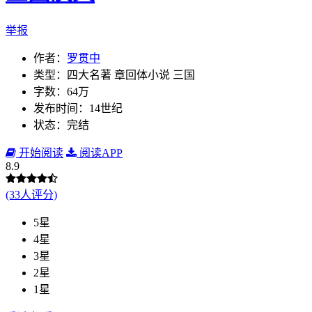
举报
作者：
罗贯中
类型：四大名著 章回体小说 三国
字数：64万
发布时间：14世纪
状态：完结
开始阅读
阅读APP
8.9
(33人评分)
5星
4星
3星
2星
1星