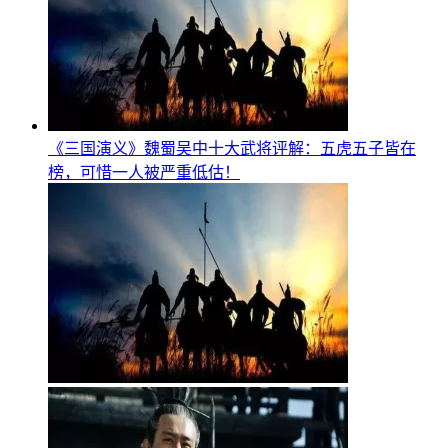
《三国演义》魏蜀吴中十大武将评解：五虎五子皆在
榜，可惜一人被严重低估！