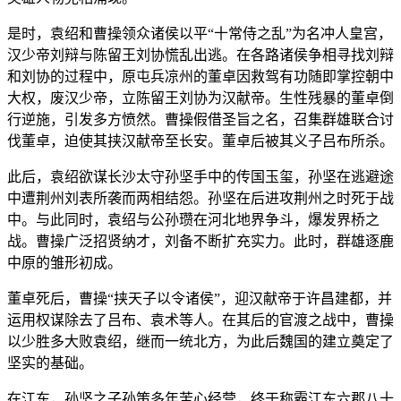
是时，袁绍和曹操领众诸侯以平“十常侍之乱”为名冲人皇宫，
汉少帝刘辩与陈留王刘协慌乱出逃。在各路诸侯争相寻找刘辩
和刘协的过程中，原屯兵凉州的董卓因救驾有功随即掌控朝中
大权，废汉少帝，立陈留王刘协为汉献帝。生性残暴的董卓倒
行逆施，引发多方愤然。曹操假借圣旨之名，召集群雄联合讨
伐董卓，迫使其挟汉献帝至长安。董卓后被其义子吕布所杀。
此后，袁绍欲谋长沙太守孙坚手中的传国玉玺，孙坚在逃避途
中遭荆州刘表所袭而两相结怨。孙坚在后进攻荆州之时死于战
中。与此同时，袁绍与公孙瓒在河北地界争斗，爆发界桥之
战。曹操广泛招贤纳才，刘备不断扩充实力。此时，群雄逐鹿
中原的雏形初成。
董卓死后，曹操“挟天子以令诸侯”，迎汉献帝于许昌建都，并
运用权谋除去了吕布、袁术等人。在其后的官渡之战中，曹操
以少胜多大败袁绍，继而一统北方，为此后魏国的建立奠定了
坚实的基础。
在江东，孙坚之子孙策多年苦心经营，终于称霸江东六郡八十