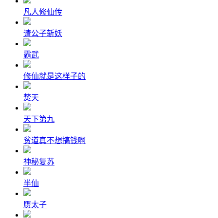
凡人修仙传
请公子斩妖
霸武
修仙就是这样子的
焚天
天下第九
贫道真不想搞钱啊
神秘复苏
半仙
赝太子