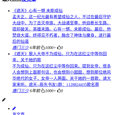
《遮天》心有一憾 未能成仙
孟天正，这一纪元最有希望成仙之人，不过在最后守护
大战中，为了击灭帝族，大战诸至尊，他自断长生路，
提前破关，英雄末路。心有一憾，未能成仙。最后，他
焚烧大道，终得见不朽者，融合了神体与魔身，进行最
后的仙道
唐门三少
6年前
1000+
0
《遮天》狠人大帝不为成仙，只为在这红尘中等你回
来，关于她的歌
不为成仙，只为在这红尘中等你回来。提到女帝，很多
人会想到上面那句话，也会想到小囡囡，想到那位绝风
华绝代的女子，女帝一人两面。关于她的一首歌，请大
家来听。遮天--辰东书友1群：1128824435歌名葬
唐门三少
6年前
1000+
0
发文章