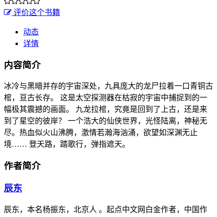
评价这个书籍
动态
详情
内容简介
冰冷与黑暗并存的宇宙深处，九具庞大的龙尸拉着一口青铜古
棺，亘古长存。 这是太空探测器在枯寂的宇宙中捕捉到的一
幅极其震撼的画面。 九龙拉棺，究竟是回到了上古，还是来
到了星空的彼岸？ 一个浩大的仙侠世界，光怪陆离，神秘无
尽。热血似火山沸腾，激情若瀚海汹涌，欲望如深渊无止
境…… 登天路，踏歌行，弹指遮天。
作者简介
辰东
辰东，本名杨振东，北京人 。起点中文网白金作者，中国作