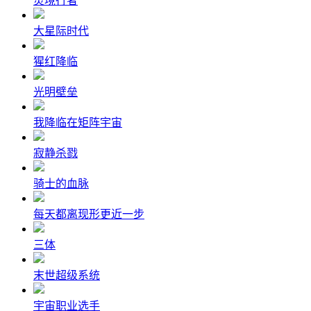
灵境行者
大星际时代
猩红降临
光明壁垒
我降临在矩阵宇宙
寂静杀戮
骑士的血脉
每天都离现形更近一步
三体
末世超级系统
宇宙职业选手