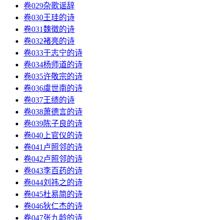
卷029杂歌谣辞
卷030王珪的诗
卷031魏徵的诗
卷032褚亮的诗
卷033于志宁的诗
卷034杨师道的诗
卷035许敬宗的诗
卷036虞世南的诗
卷037王绩的诗
卷038萧德言的诗
卷039陈子良的诗
卷040上官仪的诗
卷041卢照邻的诗
卷042卢照邻的诗
卷043李百药的诗
卷044刘祎之的诗
卷045杜易简的诗
卷046狄仁杰的诗
卷047张九龄的诗