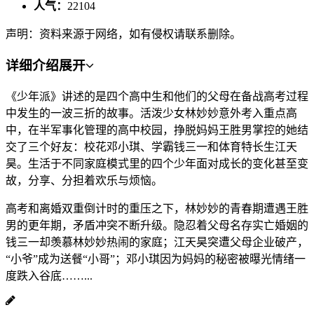
人气：
22104
声明：资料来源于网络，如有侵权请联系删除。
详细介绍
展开
《少年派》讲述的是四个高中生和他们的父母在备战高考过程
中发生的一波三折的故事。活泼少女林妙妙意外考入重点高
中，在半军事化管理的高中校园，挣脱妈妈王胜男掌控的她结
交了三个好友：校花邓小琪、学霸钱三一和体育特长生江天
昊。生活于不同家庭模式里的四个少年面对成长的变化甚至变
故，分享、分担着欢乐与烦恼。
高考和离婚双重倒计时的重压之下，林妙妙的青春期遭遇王胜
男的更年期，矛盾冲突不断升级。隐忍着父母名存实亡婚姻的
钱三一却羡慕林妙妙热闹的家庭；江天昊突遭父母企业破产，
“小爷”成为送餐“小哥”；邓小琪因为妈妈的秘密被曝光情绪一
度跌入谷底……...