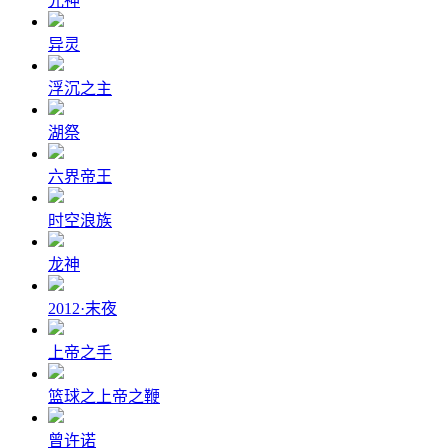
光神
异灵
浮沉之主
湖祭
六界帝王
时空浪族
龙神
2012·末夜
上帝之手
篮球之上帝之鞭
曾许诺