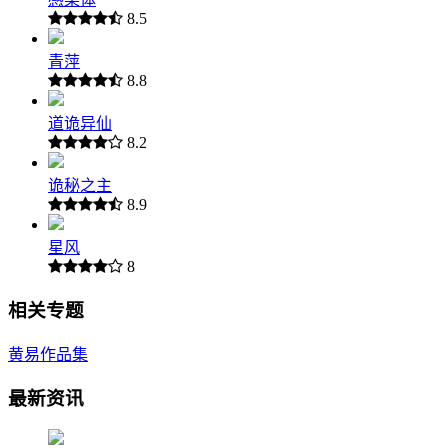
8.5
青萍
8.8
道诡异仙
8.2
诡秘之主
8.9
星风
8
相关专题
黄易作品集
最新资讯