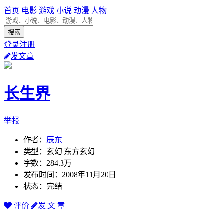
首页
电影
游戏
小说
动漫
人物
登录注册
发文章
长生界
举报
作者：
辰东
类型：玄幻 东方玄幻
字数：284.3万
发布时间：2008年11月20日
状态：完结
评价
发 文 章