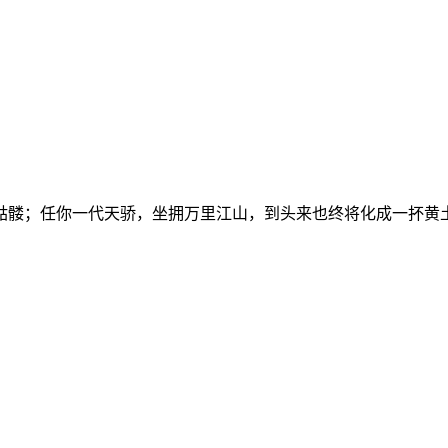
骷髅；任你一代天骄，坐拥万里江山，到头来也终将化成一抔黄