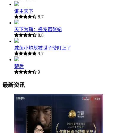
谁主天下
8.7
天下为聘：盛宠嚣张妃
8.8
咸鱼小炮灰被世子爷盯上了
9.7
楚后
9
最新资讯