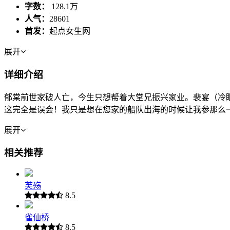
字数：
128.1万
人气：
28601
首发：
起点女生网
展开
详细介绍
郁棠前世家破人亡，今生只想帮着大堂兄振兴家业。裴宴（冷
这完全是误会！我只是想在您家的船队出海的时候让我参那么
展开
相关推荐
芙殇
8.5
雀仙桥
8.5