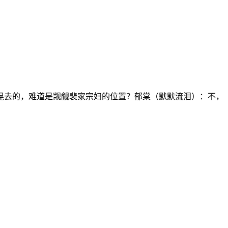
晃去的，难道是觊觎裴家宗妇的位置？郁棠（默默流泪）：不，