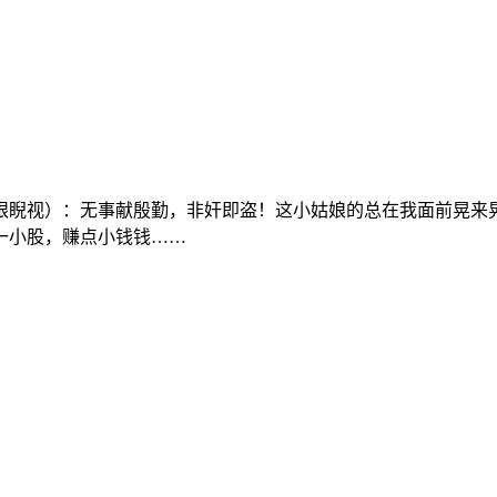
眼睨视）：无事献殷勤，非奸即盗！这小姑娘的总在我面前晃来
一小股，赚点小钱钱……