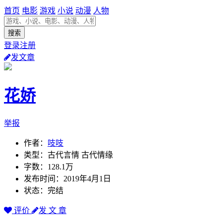
首页
电影
游戏
小说
动漫
人物
登录注册
发文章
花娇
举报
作者：
吱吱
类型：古代言情 古代情缘
字数：128.1万
发布时间：2019年4月1日
状态：完结
评价
发 文 章