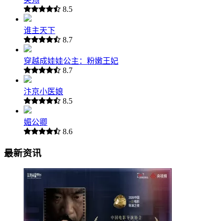
8.5
谁主天下
8.7
穿越成娃娃公主：粉嫩王妃
8.7
汴京小医娘
8.5
媚公卿
8.6
最新资讯