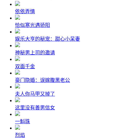
依依弄情
恰似寒光遇骄阳
娱乐大亨的秘宠：甜心小呆妻
神秘男上司的邀请
双面千金
豪门隐婚：误嫁腹黑老公
夫人你马甲又掉了
这里没有善男信女
一斛珠
烈焰