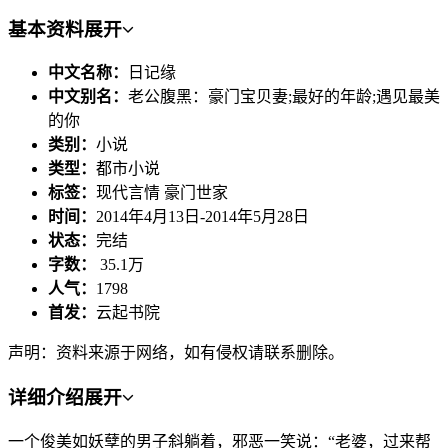
基本资料
展开
中文名称：
日记缘
中文别名：
老公腹黑：豪门宝贝妻;最好的年龄;遇见最美
的你
类别：
小说
类型：
都市小说
标签：
现代言情 豪门世家
时间：
2014年4月13日-2014年5月28日
状态：
完结
字数：
35.1万
人气：
1798
首发：
云起书院
声明：资料来源于网络，如有侵权请联系删除。
详细介绍
展开
一个俊美如妖孽的男子斜躺着，邪恶一笑说：“老婆，过来帮