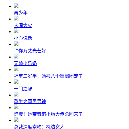
再少年
人间大火
小心说话
许你万丈光芒好
无赖少奶奶
福宝三岁半，她被八个舅舅团宠了
一门之隔
重生之国民男神
惊爆！她带着缩小版大佬杀回来了
总裁深度索吻：枕边女人