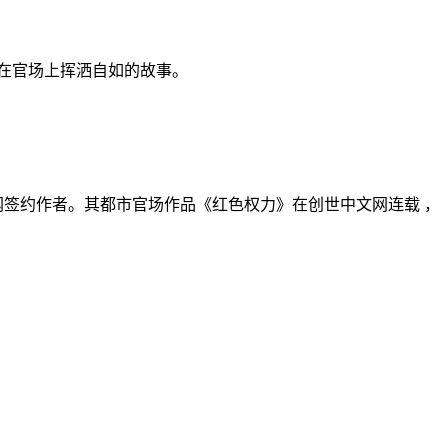
在官场上挥洒自如的故事。
网签约作者。其都市官场作品《红色权力》在创世中文网连载 ，