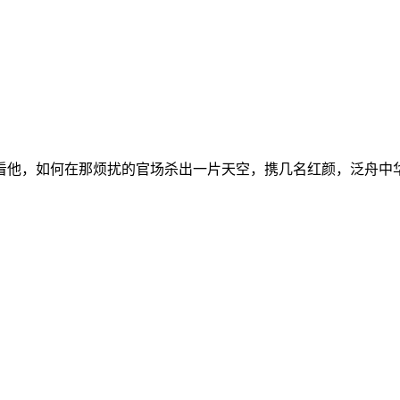
看他，如何在那烦扰的官场杀出一片天空，携几名红颜，泛舟中