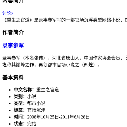
内容简介
讨论
《重生之官道》是录事参军写的一部官场沉浮类型网络小说，
作者简介
录事参军
录事参军（本名张伟），河北省唐山人，中国作家协会会员， 
堪称其巅峰之作，再创都市官场小说之（辉煌）。
基本资料
中文名称：
重生之官道
类别：
小说
类型：
都市小说
标签：
官场沉浮
时间：
2008年10月25日-2011年6月28日
状态：
完结