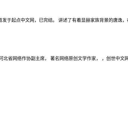
首发于起点中文网，已完结。 讲述了有着显赫家族背景的唐逸，
河北省网络作协副主席， 著名网络原创文学作家， ，创世中文