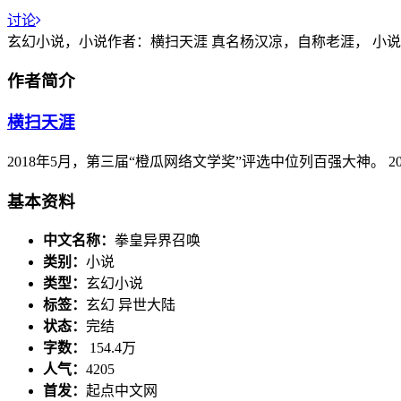
讨论
玄幻小说，小说作者：横扫天涯 真名杨汉凉，自称老涯， 小说已
作者简介
横扫天涯
2018年5月，第三届“橙瓜网络文学奖”评选中位列百强大神。
基本资料
中文名称：
拳皇异界召唤
类别：
小说
类型：
玄幻小说
标签：
玄幻 异世大陆
状态：
完结
字数：
154.4万
人气：
4205
首发：
起点中文网