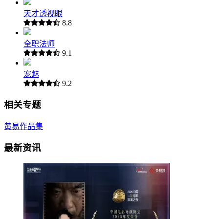
天才透视眼
8.8
全职法师
9.1
宠魅
9.2
相关专题
黄易作品集
最新资讯