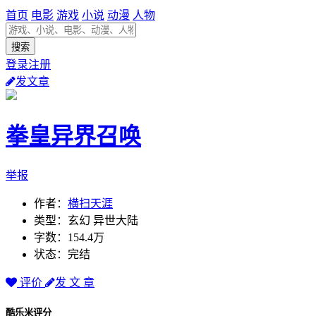
首页
电影
游戏
小说
动漫
人物
登录注册
发文章
拳皇异界召唤
举报
作者：
横扫天涯
类型：玄幻 异世大陆
字数：154.4万
状态：完结
评价
发 文 章
酷乐米评分