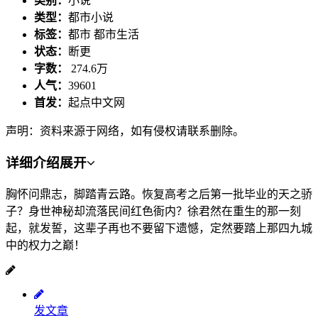
类别：
小说
类型：
都市小说
标签：
都市 都市生活
状态：
断更
字数：
274.6万
人气：
39601
首发：
起点中文网
声明：资料来源于网络，如有侵权请联系删除。
详细介绍
展开
胸怀问鼎志，脚踏青云路。恢复高考之后第一批毕业的天之骄
子？身世神秘却流落民间红色衙内？徐君然在重生的那一刻
起，就发誓，这辈子再也不要留下遗憾，定然要踏上那四九城
中的权力之巅！
发文章