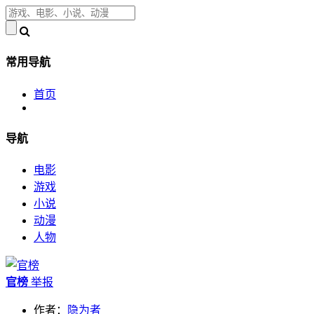
常用导航
首页
导航
电影
游戏
小说
动漫
人物
官榜
举报
作者：
隐为者