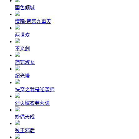
国色倾城
情晚·帝宫九重天
两世欢
不义剑
药窕淑女
韶光慢
快穿之我是逆袭师
烈火嫁衣芙蓉诔
妙偶天成
残王邪后