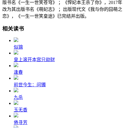
版书名《一生一世笑苍穹》 ；《悍妃本王杀了你》，2017年
改为其出版书名《萌妃志》 ；出版现代文《我与你的囧萌之
恋》，《一生一世笑皇途》已完结并出版。
相关读书
似锦
皇上滚开本宫只劫财
逢春
前世今生：问镯
九杀
玉无香
倦寻芳