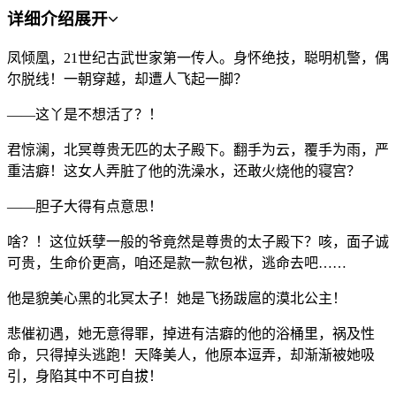
详细介绍
展开
凤倾凰，21世纪古武世家第一传人。身怀绝技，聪明机警，偶
尔脱线！一朝穿越，却遭人飞起一脚？
——这丫是不想活了？！
君惊澜，北冥尊贵无匹的太子殿下。翻手为云，覆手为雨，严
重洁癖！这女人弄脏了他的洗澡水，还敢火烧他的寝宫？
——胆子大得有点意思！
啥？！这位妖孽一般的爷竟然是尊贵的太子殿下？咳，面子诚
可贵，生命价更高，咱还是款一款包袱，逃命去吧……
他是貌美心黑的北冥太子！她是飞扬跋扈的漠北公主！
悲催初遇，她无意得罪，掉进有洁癖的他的浴桶里，祸及性
命，只得掉头逃跑！天降美人，他原本逗弄，却渐渐被她吸
引，身陷其中不可自拔！