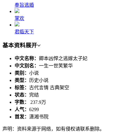
奉旨逃婚
掌欢
君临天下
基本资料
展开
中文名称：
卿本凶悍之逃嫁太子妃
中文别名：
一生一世笑繁华
类别：
小说
类型：
历史小说
标签：
古代言情 古典架空
状态：
完结
字数：
237.9万
人气：
6299
首发：
潇湘书院
声明：资料来源于网络，如有侵权请联系删除。