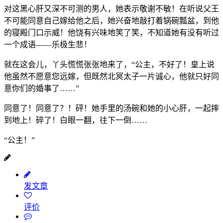
对这黑心肝又深不可测的男人，她表示敬谢不敏！在听说父王
不可能同意自己嫁给他之后，她兴奋地敲打着锅碗瓢盆，到他
的寝殿门口示威！他饶有兴味地笑了笑，不知道她有没有听过
一个成语——乐极生悲！
就在这会儿，丫头慌慌张张地来了，“公主，不好了！皇上说
他虽然不愿意您远嫁，但既然北冥太子一片诚心，他就只好同
意你们的婚事了……”
同意了！同意了？！砰！她手里的汤碗和她的小心肝，一起摔
到地上！碎了！白眼一翻，往下一倒……
“公主！”
发文章
评价