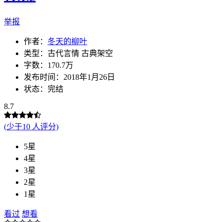
举报
作者：
冬天的柳叶
类型：古代言情 古典架空
字数：170.7万
发布时间：2018年1月26日
状态：完结
8.7
(少于10 人评分)
5星
4星
3星
2星
1星
看过
想看