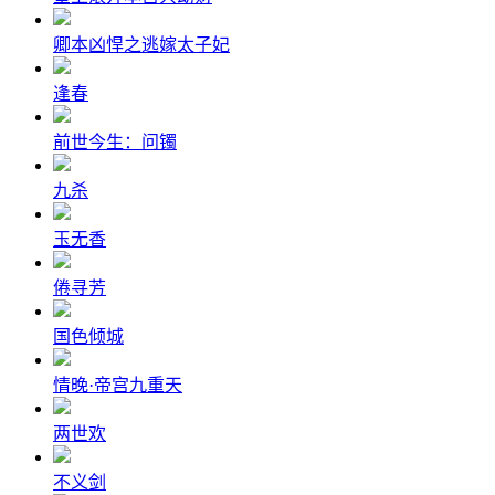
卿本凶悍之逃嫁太子妃
逢春
前世今生：问镯
九杀
玉无香
倦寻芳
国色倾城
情晚·帝宫九重天
两世欢
不义剑