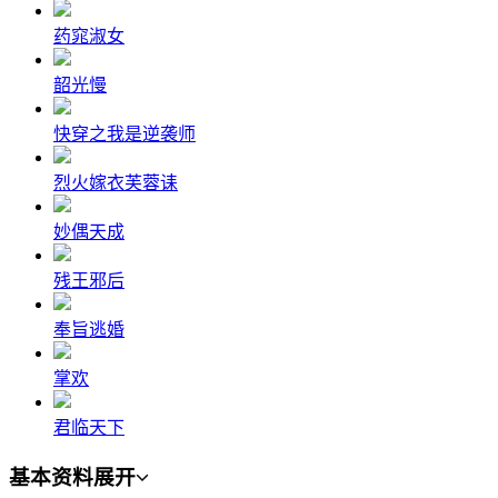
药窕淑女
韶光慢
快穿之我是逆袭师
烈火嫁衣芙蓉诔
妙偶天成
残王邪后
奉旨逃婚
掌欢
君临天下
基本资料
展开