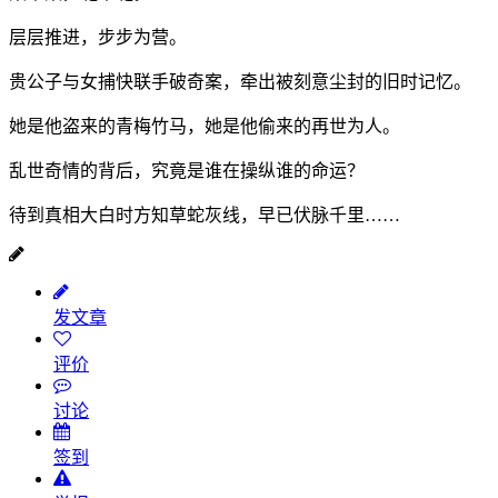
层层推进，步步为营。
贵公子与女捕快联手破奇案，牵出被刻意尘封的旧时记忆。
她是他盗来的青梅竹马，她是他偷来的再世为人。
乱世奇情的背后，究竟是谁在操纵谁的命运？
待到真相大白时方知草蛇灰线，早已伏脉千里……
发文章
评价
讨论
签到