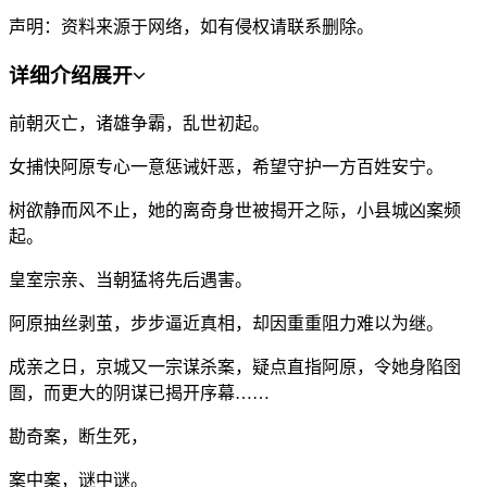
声明：资料来源于网络，如有侵权请联系删除。
详细介绍
展开
前朝灭亡，诸雄争霸，乱世初起。
女捕快阿原专心一意惩诫奸恶，希望守护一方百姓安宁。
树欲静而风不止，她的离奇身世被揭开之际，小县城凶案频
起。
皇室宗亲、当朝猛将先后遇害。
阿原抽丝剥茧，步步逼近真相，却因重重阻力难以为继。
成亲之日，京城又一宗谋杀案，疑点直指阿原，令她身陷囹
圄，而更大的阴谋已揭开序幕……
勘奇案，断生死，
案中案，谜中谜。