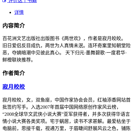
评价这个书籍
详情
内容简介
百花洲文艺出版社出版图书《两世欢》，作者是寂月皎皎。
旧日爱侣反目成仇，两世为人真情未泯。连环奇案里知朝堂险
恶，夺嫡暗潮中见彼此真心。 天下归元·墨舞碧歌·一度君华·
鲜橙联袂推荐。
作者简介
寂月皎皎
寂月皎皎，女，双鱼座，中国作家协会会员，红袖添香网站首
批签约写手。入选2007年首届中国网络原创作家风云榜，
“2008全球华文武侠小说大赛”亚军获得者，并多次获得华语言
情小说大赛各类奖项。宅于蜗居，读书不求甚解。最爱枯坐于
电脑前，思接千载，视通万里，于眉睫间舒展风云之色，铺陈