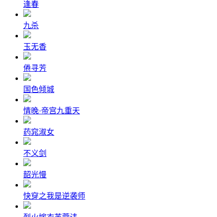
逢春
九杀
玉无香
倦寻芳
国色倾城
情晚·帝宫九重天
药窕淑女
不义剑
韶光慢
快穿之我是逆袭师