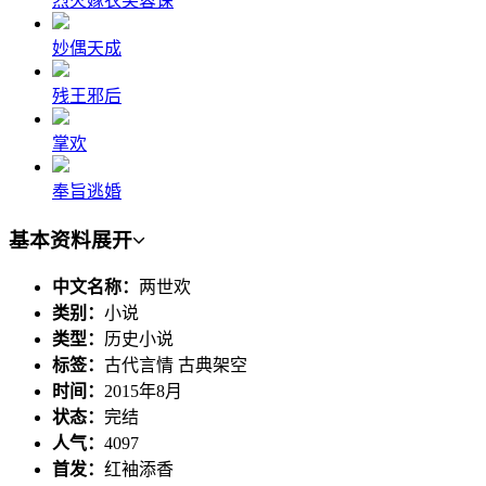
烈火嫁衣芙蓉诔
妙偶天成
残王邪后
掌欢
奉旨逃婚
基本资料
展开
中文名称：
两世欢
类别：
小说
类型：
历史小说
标签：
古代言情 古典架空
时间：
2015年8月
状态：
完结
人气：
4097
首发：
红袖添香