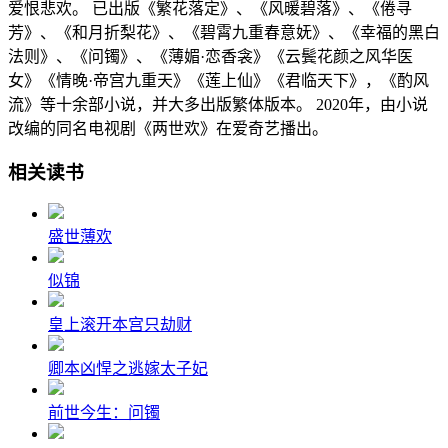
爱恨悲欢。 已出版《繁花落定》、《风暖碧落》、《倦寻
芳》、《和月折梨花》、《碧霄九重春意妩》、《幸福的黑白
法则》、《问镯》、《薄媚·恋香衾》《云鬓花颜之风华医
女》《情晚·帝宫九重天》《莲上仙》《君临天下》，《酌风
流》等十余部小说，并大多出版繁体版本。 2020年，由小说
改编的同名电视剧《两世欢》在爱奇艺播出。
相关读书
盛世薄欢
似锦
皇上滚开本宫只劫财
卿本凶悍之逃嫁太子妃
前世今生：问镯