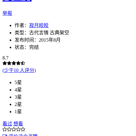
举报
作者：
寂月皎皎
类型：古代言情 古典架空
发布时间：2015年8月
状态：完结
8.7
(少于10 人评分)
5星
4星
3星
2星
1星
看过
想看